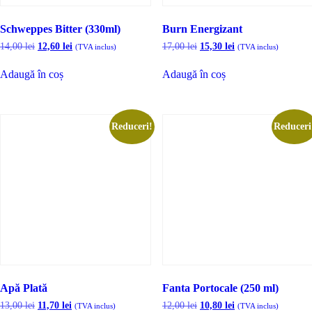
Schweppes Bitter (330ml)
Burn Energizant
Prețul
Prețul
Prețul
Prețul
14,00
lei
12,60
lei
17,00
lei
15,30
lei
(TVA inclus)
(TVA inclus)
inițial
curent
inițial
curent
a
este:
a
este:
Adaugă în coș
Adaugă în coș
fost:
12,60 lei.
fost:
15,30 lei.
14,00 lei.
17,00 lei.
Reduceri!
Reduceri
Apă Plată
Fanta Portocale (250 ml)
Prețul
Prețul
Prețul
Prețul
13,00
lei
11,70
lei
12,00
lei
10,80
lei
(TVA inclus)
(TVA inclus)