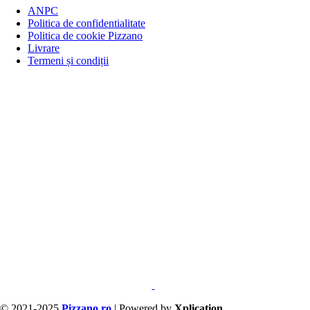
ANPC
Politica de confidentialitate
Politica de cookie Pizzano
Livrare
Termeni și condiții
© 2021-2025
Pizzano.ro
| Powered by
Xplication