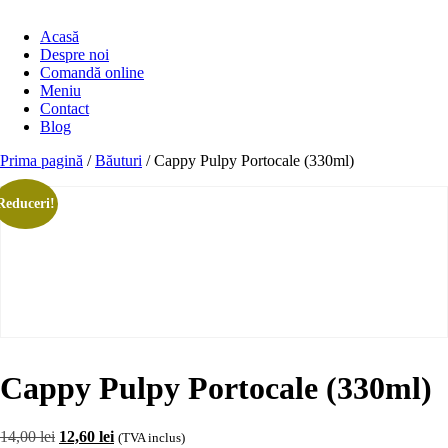
Acasă
Despre noi
Comandă online
Meniu
Contact
Blog
Prima pagină
/
Băuturi
/ Cappy Pulpy Portocale (330ml)
Reduceri!
Cappy Pulpy Portocale (330ml)
Prețul
Prețul
14,00
lei
12,60
lei
(TVA inclus)