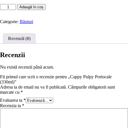
inițial
curent
Cantitate
a
este:
Adaugă în coș
Cappy
fost:
12,60 lei.
Pulpy
14,00 lei.
Portocale
Categorie:
Băuturi
(330ml)
Recenzii (0)
Recenzii
Nu există recenzii până acum.
Fii primul care scrii o recenzie pentru „Cappy Pulpy Portocale
(330ml)”
Adresa ta de email nu va fi publicată.
Câmpurile obligatorii sunt
marcate cu
*
Evaluarea ta
*
Recenzia ta
*