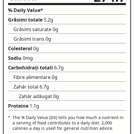
% Daily Value*
Grăsimi totale
5.2g
Grăsimi saturate
0g
Grăsimi trans
0g
Colesterol
0g
Sodiu
0mg
Carbohidrați totali
6.7g
Fibre alimentare
0g
Zahăr total
6.7g
Zahăr adăugat
0g
Proteine
1.1g
The % Daily Value (DV) tells you how much a nutrient in
a serving of food contributes to a daily diet. 2,000
calories a day is used for general nutrition advice.