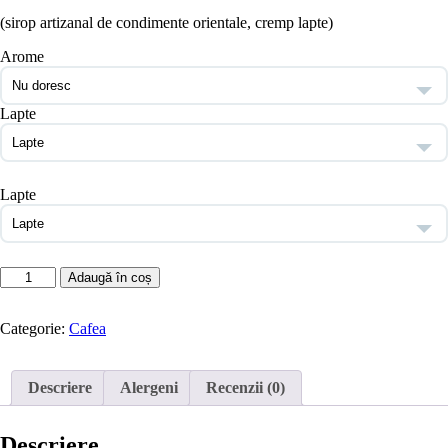
inițial
curent
(sirop artizanal de condimente orientale, cremp lapte)
a
este:
fost:
17,10 lei.
Arome
19,00 lei.
Lapte
Lapte
Cantitate
Adaugă în coș
Masala
Chai
Latte
Categorie:
Cafea
(250
ml)
Descriere
Alergeni
Recenzii (0)
Descriere