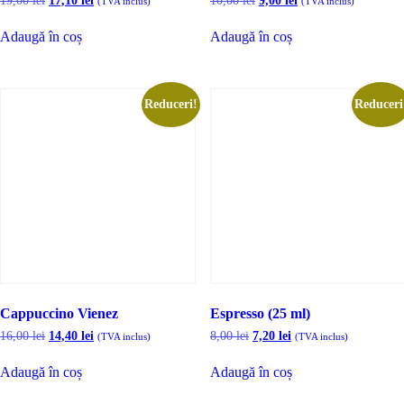
19,00
lei
17,10
lei
10,00
lei
9,00
lei
(TVA inclus)
(TVA inclus)
inițial
curent
inițial
curent
a
este:
a
este:
Adaugă în coș
Adaugă în coș
fost:
17,10 lei.
fost:
9,00 lei.
19,00 lei.
10,00 lei.
Reduceri!
Reduceri
Cappuccino Vienez
Espresso (25 ml)
Prețul
Prețul
Prețul
Prețul
16,00
lei
14,40
lei
8,00
lei
7,20
lei
(TVA inclus)
(TVA inclus)
inițial
curent
inițial
curent
a
este:
a
este:
Adaugă în coș
Adaugă în coș
fost:
14,40 lei.
fost:
7,20 lei.
16,00 lei.
8,00 lei.