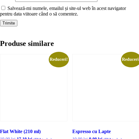
Salvează-mi numele, emailul și site-ul web în acest navigator
pentru data viitoare când o să comentez.
Produse similare
Reduceri!
Reduceri
Flat White (210 ml)
Espresso cu Lapte
Prețul
Prețul
Prețul
Prețul