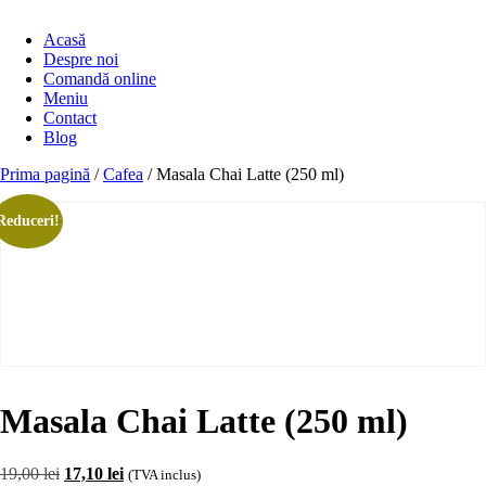
Acasă
Despre noi
Comandă online
Meniu
Contact
Blog
Prima pagină
/
Cafea
/ Masala Chai Latte (250 ml)
Reduceri!
Masala Chai Latte (250 ml)
Prețul
Prețul
19,00
lei
17,10
lei
(TVA inclus)