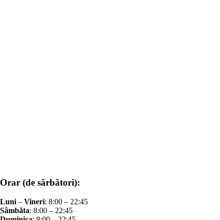
Orar (de sărbători):
Luni
–
Vineri
: 8:00 – 22:45
Sâmbăta
: 8:00 – 22:45
Duminica
: 8:00 – 22:45