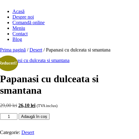
Acasă
Despre noi
Comandă online
Meniu
Contact
Blog
Prima pagină
/
Desert
/ Papanasi cu dulceata si smantana
Reduceri!
Papanasi cu dulceata si
smantana
Prețul
Prețul
29,00
lei
26,10
lei
(TVA inclus)
inițial
curent
Cantitate
a
este:
Adaugă în coș
Papanasi
fost:
26,10 lei.
cu
29,00 lei.
dulceata
Categorie:
Desert
si