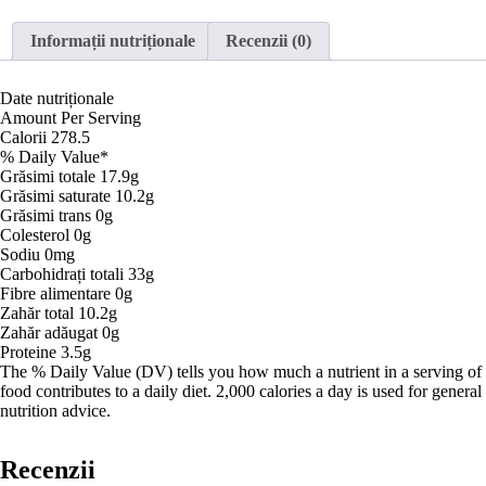
smantana
Informații nutriționale
Recenzii (0)
Date nutriționale
Amount Per Serving
Calorii
278.5
% Daily Value*
Grăsimi totale
17.9g
Grăsimi saturate
10.2g
Grăsimi trans
0g
Colesterol
0g
Sodiu
0mg
Carbohidrați totali
33g
Fibre alimentare
0g
Zahăr total
10.2g
Zahăr adăugat
0g
Proteine
3.5g
The % Daily Value (DV) tells you how much a nutrient in a serving of
food contributes to a daily diet. 2,000 calories a day is used for general
nutrition advice.
Recenzii