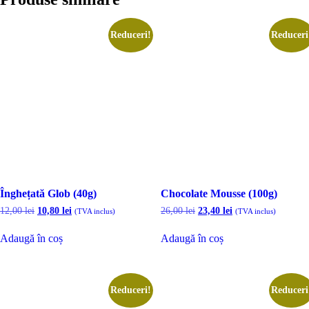
Reduceri!
Reduceri
Înghețată Glob (40g)
Chocolate Mousse (100g)
Prețul
Prețul
Prețul
Prețul
12,00
lei
10,80
lei
26,00
lei
23,40
lei
(TVA inclus)
(TVA inclus)
inițial
curent
inițial
curent
a
este:
a
este:
Adaugă în coș
Adaugă în coș
fost:
10,80 lei.
fost:
23,40 lei.
12,00 lei.
26,00 lei.
Reduceri!
Reduceri