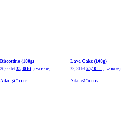
Biscottino (100g)
Lava Cake (100g)
Prețul
Prețul
Prețul
Prețul
26,00
lei
23,40
lei
29,00
lei
26,10
lei
(TVA inclus)
(TVA inclus)
inițial
curent
inițial
curent
a
este:
a
este:
Adaugă în coș
Adaugă în coș
fost:
23,40 lei.
fost:
26,10 lei.
26,00 lei.
29,00 lei.