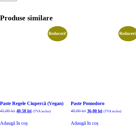
Produse similare
Reduceri!
Reduceri
Paste Regele Ciupercă (Vegan)
Paste Pomodoro
Prețul
Prețul
Prețul
Prețul
45,00
lei
40,50
lei
40,00
lei
36,00
lei
(TVA inclus)
(TVA inclus)
inițial
curent
inițial
curent
a
este:
a
este:
Adaugă în coș
Adaugă în coș
fost:
40,50 lei.
fost:
36,00 lei.
45,00 lei.
40,00 lei.