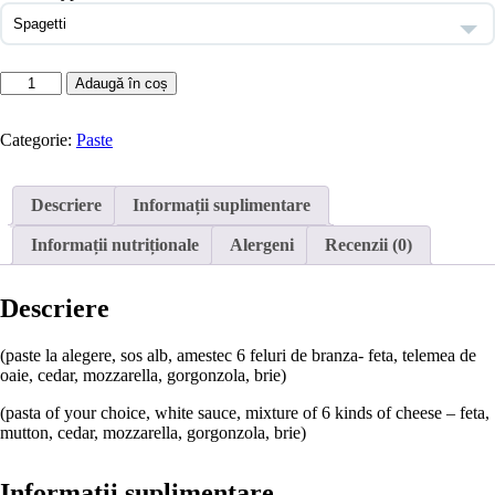
Cantitate
Adaugă în coș
Paste
Quatro
Formaggi
Categorie:
Paste
Descriere
Informații suplimentare
Informații nutriționale
Alergeni
Recenzii (0)
Descriere
(paste la alegere, sos alb, amestec 6 feluri de branza- feta, telemea de
oaie, cedar, mozzarella, gorgonzola, brie)
(pasta of your choice, white sauce, mixture of 6 kinds of cheese – feta,
mutton, cedar, mozzarella, gorgonzola, brie)
Informații suplimentare