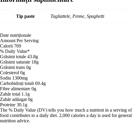
Tip paste
Tagliattele, Penne, Spaghetti
Date nutriționale
Amount Per Serving
Calorii
769
% Daily Value*
Grăsimi totale
43.8g
Grăsimi saturate
18g
Grăsimi trans
0g
Colesterol
0g
Sodiu
1300mg
Carbohidrați totali
69.4g
Fibre alimentare
0g
Zahăr total
1.1g
Zahăr adăugat
0g
Proteine
30.1g
The % Daily Value (DV) tells you how much a nutrient in a serving of
food contributes to a daily diet. 2,000 calories a day is used for general
nutrition advice.