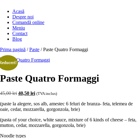
Acasă
Despre noi
Comandă online
Meniu
Contact
Blog
Prima pagină
/
Paste
/ Paste Quatro Formaggi
Reduceri!
Paste Quatro Formaggi
Prețul
Prețul
45,00
lei
40,50
lei
(TVA inclus)
inițial
curent
(paste la alegere, sos alb, amestec 6 feluri de branza- feta, telemea de
a
este:
oaie, cedar, mozzarella, gorgonzola, brie)
fost:
40,50 lei.
45,00 lei.
(pasta of your choice, white sauce, mixture of 6 kinds of cheese – feta,
mutton, cedar, mozzarella, gorgonzola, brie)
Noodle types