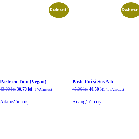
Reduceri!
Reduceri
Paste cu Tofu (Vegan)
Paste Pui și Sos Alb
Prețul
Prețul
Prețul
Prețul
43,00
lei
38,70
lei
45,00
lei
40,50
lei
(TVA inclus)
(TVA inclus)
inițial
curent
inițial
curent
a
este:
a
este:
Adaugă în coș
Adaugă în coș
fost:
38,70 lei.
fost:
40,50 lei.
43,00 lei.
45,00 lei.