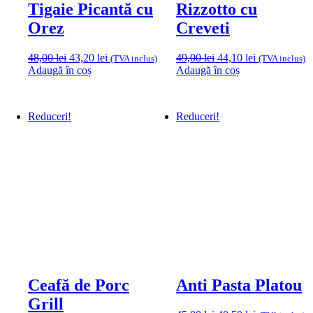
Tigaie Picantă cu
Rizzotto cu
Orez
Creveti
Prețul
Prețul
Prețul
Prețul
48,00
lei
43,20
lei
49,00
lei
44,10
lei
(TVA inclus)
(TVA inclus)
inițial
curent
inițial
curent
Adaugă în coș
Adaugă în coș
a
este:
a
este:
fost:
43,20 lei.
fost:
44,10 lei.
48,00 lei.
49,00 lei.
Reduceri!
Reduceri!
Ceafă de Porc
Anti Pasta Platou
Grill