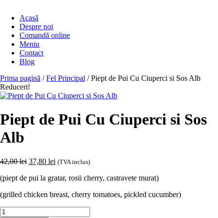
Acasă
Despre noi
Comandă online
Meniu
Contact
Blog
Prima pagină
/
Fel Principal
/ Piept de Pui Cu Ciuperci si Sos Alb
Reduceri!
Piept de Pui Cu Ciuperci si Sos
Alb
Prețul
Prețul
42,00
lei
37,80
lei
(TVA inclus)
inițial
curent
(piept de pui la gratar, rosii cherry, castravete murat)
a
este:
fost:
37,80 lei.
(grilled chicken breast, cherry tomatoes, pickled cucumber)
42,00 lei.
Cantitate