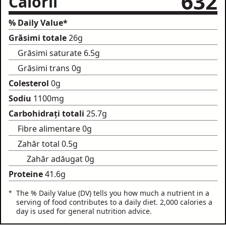
632
Calorii
% Daily Value*
Grăsimi totale
26g
Grăsimi saturate
6.5g
Grăsimi trans
0g
Colesterol
0g
Sodiu
1100mg
Carbohidrați totali
25.7g
Fibre alimentare
0g
Zahăr total
0.5g
Zahăr adăugat
0g
Proteine
41.6g
The % Daily Value (DV) tells you how much a nutrient in a
serving of food contributes to a daily diet. 2,000 calories a
day is used for general nutrition advice.