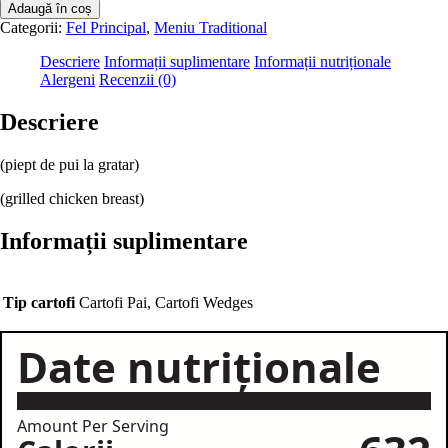
Piept
Adaugă în coș
de
Categorii:
Fel Principal
,
Meniu Traditional
Pui
Cu
Descriere
Informații suplimentare
Informații nutriționale
Ciuperci
Alergeni
Recenzii (0)
si
Sos
Descriere
Alb
(piept de pui la gratar)
(grilled chicken breast)
Informații suplimentare
Tip cartofi
Cartofi Pai, Cartofi Wedges
Date nutriționale
Amount Per Serving