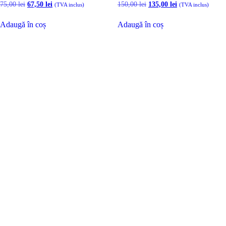
Prețul
Prețul
Prețul
Prețul
75,00
lei
67,50
lei
150,00
lei
135,00
lei
(TVA inclus)
(TVA inclus)
inițial
curent
inițial
curent
a
este:
a
este:
Adaugă în coș
Adaugă în coș
fost:
67,50 lei.
fost:
135,00 lei.
75,00 lei.
150,00 lei.