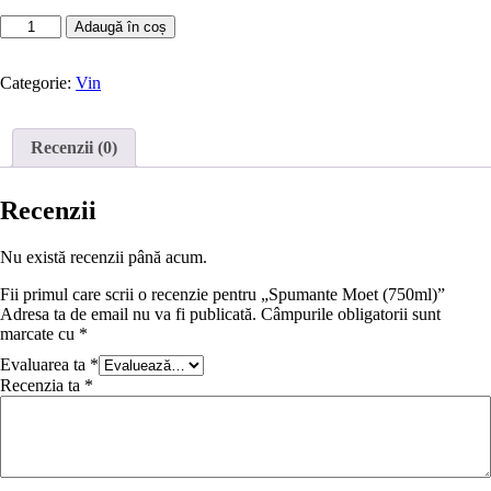
inițial
curent
Cantitate
a
este:
Adaugă în coș
Spumante
fost:
495,00 lei.
Moet
550,00 lei.
(750ml)
Categorie:
Vin
Recenzii (0)
Recenzii
Nu există recenzii până acum.
Fii primul care scrii o recenzie pentru „Spumante Moet (750ml)”
Adresa ta de email nu va fi publicată.
Câmpurile obligatorii sunt
marcate cu
*
Evaluarea ta
*
Recenzia ta
*