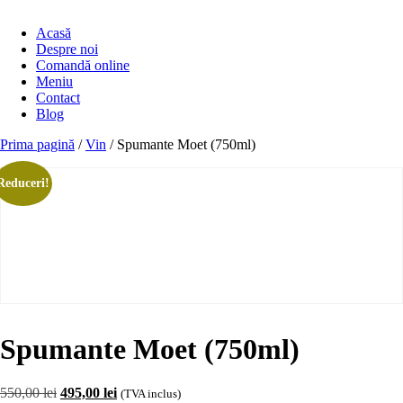
Acasă
Despre noi
Comandă online
Meniu
Contact
Blog
Prima pagină
/
Vin
/ Spumante Moet (750ml)
Reduceri!
Spumante Moet (750ml)
Prețul
Prețul
550,00
lei
495,00
lei
(TVA inclus)