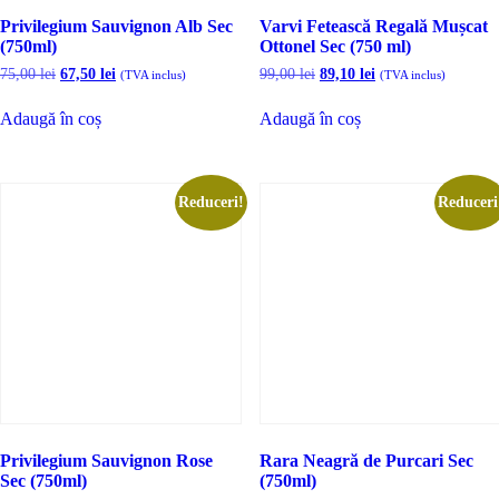
Privilegium Sauvignon Alb Sec
Varvi Fetească Regală Mușcat
(750ml)
Ottonel Sec (750 ml)
Prețul
Prețul
Prețul
Prețul
75,00
lei
67,50
lei
99,00
lei
89,10
lei
(TVA inclus)
(TVA inclus)
inițial
curent
inițial
curent
a
este:
a
este:
Adaugă în coș
Adaugă în coș
fost:
67,50 lei.
fost:
89,10 lei.
75,00 lei.
99,00 lei.
Reduceri!
Reduceri
Privilegium Sauvignon Rose
Rara Neagră de Purcari Sec
Sec (750ml)
(750ml)