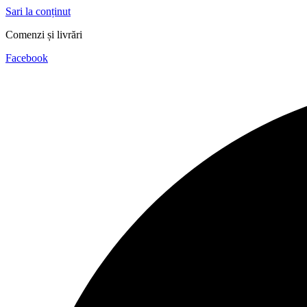
Sari la conținut
Comenzi și livrări
+40 (756) 607 777
Facebook